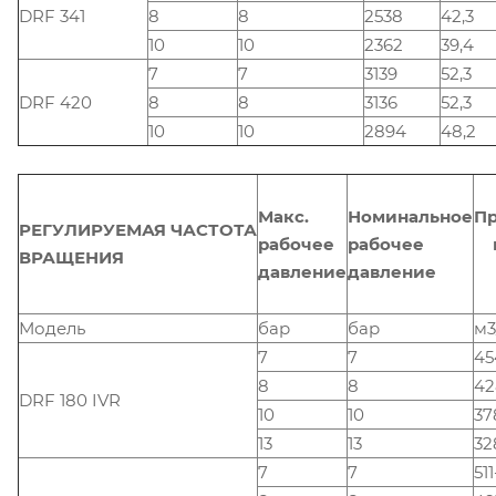
DRF 341
8
8
2538
42,3
10
10
2362
39,4
7
7
3139
52,3
DRF 420
8
8
3136
52,3
10
10
2894
48,2
Макс.
Номинальное
Пр
РЕГУЛИРУЕМАЯ ЧАСТОТА
рабочее
рабочее
ВРАЩЕНИЯ
давление
давление
Модель
бар
бар
м3
7
7
45
8
8
42
DRF 180 IVR
10
10
37
13
13
32
7
7
51