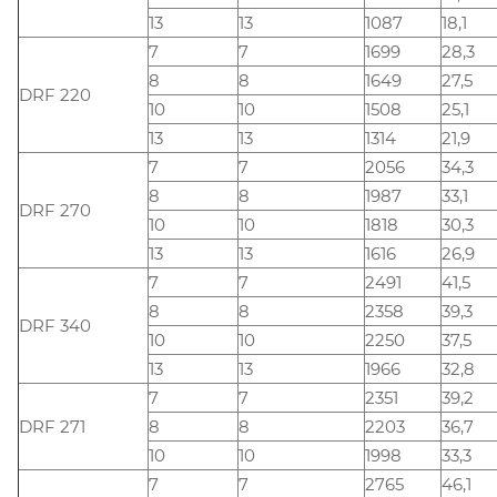
13
13
1087
18,1
7
7
1699
28,3
8
8
1649
27,5
DRF 220
10
10
1508
25,1
13
13
1314
21,9
7
7
2056
34,3
8
8
1987
33,1
DRF 270
10
10
1818
30,3
13
13
1616
26,9
7
7
2491
41,5
8
8
2358
39,3
DRF 340
10
10
2250
37,5
13
13
1966
32,8
7
7
2351
39,2
DRF 271
8
8
2203
36,7
10
10
1998
33,3
7
7
2765
46,1