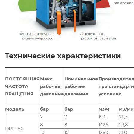
Технические характеристики
ПОСТОЯННАЯ
Макс.
Номинальное
Производител
ЧАСТОТА
рабочее
рабочее
при стандарт
ВРАЩЕНИЯ
давление
давление
условиях
Модель
бар
бар
м3/ч
м3/ми
7
7
1516
25,3
8
8
1426
23,8
DRF 180
10
10
1260
21,0