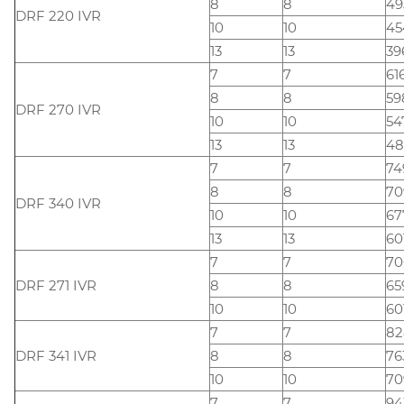
8
8
49
DRF 220 IVR
10
10
45
13
13
39
7
7
61
8
8
59
DRF 270 IVR
10
10
54
13
13
48
7
7
74
8
8
70
DRF 340 IVR
10
10
67
13
13
60
7
7
70
DRF 271 IVR
8
8
65
10
10
60
7
7
82
DRF 341 IVR
8
8
76
10
10
70
7
7
94