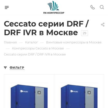
Ceccato серии DRF /
DRF IVR в Москве
29
—
—
Главная
Каталог
Винтовые компрессоры в Москве
—
—
Компрессоры Ceccato в Москве
Ceccato серии DRF / DRF IVR в Москве
ФИЛЬТР