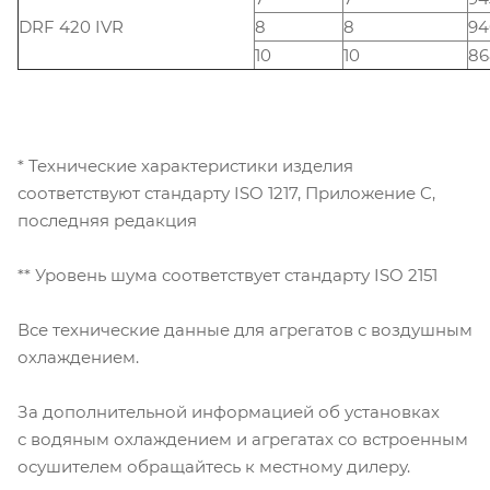
DRF 420 IVR
8
8
94
10
10
86
* Технические характеристики изделия
соответствуют стандарту ISO 1217, Приложение C,
последняя редакция
** Уровень шума соответствует стандарту ISO 2151
Все технические данные для агрегатов с воздушным
охлаждением.
За дополнительной информацией об установках
с водяным охлаждением и агрегатах со встроенным
осушителем обращайтесь к местному дилеру.