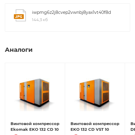
iwpmg6z2j8cvep2vwnbj8yax1vt40f8d
144,3 кб
Аналоги
Винтовой компрессор
Винтовой компрессор
В
Ekomak EKO 132 CD 10
EKO 132 CD VST 10
D