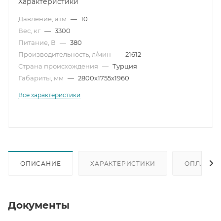
Характеристики
Давление, атм
—
10
Вес, кг
—
3300
Питание, В
—
380
Производительность, л/мин
—
21612
Страна происхождения
—
Турция
Габариты, мм
—
2800x1755x1960
Все характеристики
ОПИСАНИЕ
ХАРАКТЕРИСТИКИ
ОПЛАТА
Документы