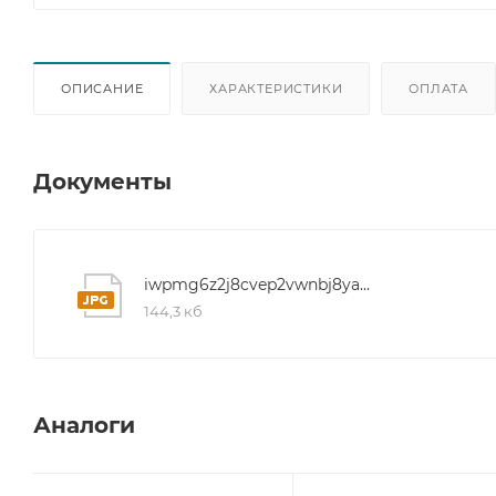
ОПИСАНИЕ
ХАРАКТЕРИСТИКИ
ОПЛАТА
Документы
iwpmg6z2j8cvep2vwnbj8yax1vt40f8d
144,3 кб
Аналоги