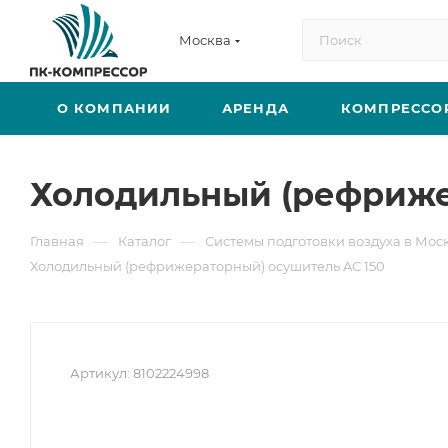
Москва
О КОМПАНИИ
АРЕНДА
КОМПРЕССО
Холодильный (рефриже
—
—
Главная
Каталог
Системы подготовки воздуха в Мос
Холодильный (рефрижераторный) осушитель AC 150
Артикул:
8102224998