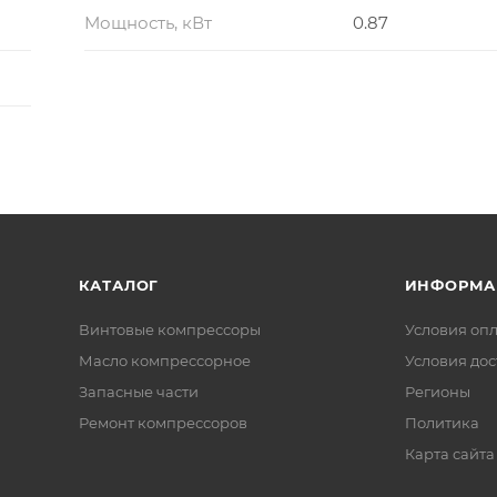
Мощность, кВт
0.87
КАТАЛОГ
ИНФОРМА
Винтовые компрессоры
Условия оп
Масло компрессорное
Условия дос
Запасные части
Регионы
Ремонт компрессоров
Политика
Карта сайта