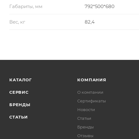
Габариты, мм
792*500*680
Вес, кг
82,4
КАТАЛОГ
КОМПАНИЯ
СЕРВИС
О компании
Сертификаты
БРЕНДЫ
Новости
СТАТЬИ
Статьи
Бренды
Отзывы