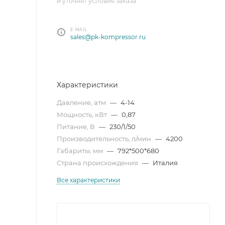
и уточнят условия заказа
E-MAIL
sales@pk-kompressor.ru
Характеристики
Давление, атм
—
4-14
Мощность, кВт
—
0,87
Питание, В
—
230/1/50
Производительность, л/мин
—
4200
Габариты, мм
—
792*500*680
Страна происхождения
—
Италия
Все характеристики