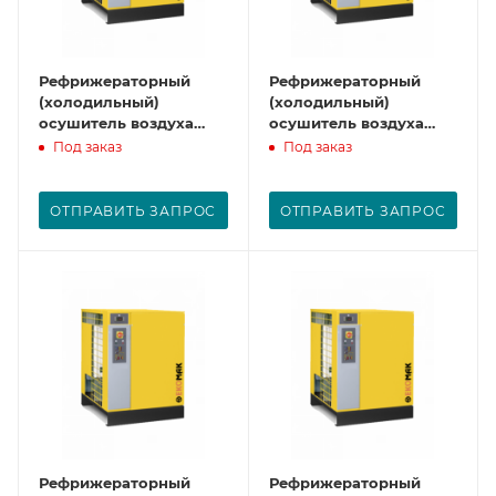
Рефрижераторный
Рефрижераторный
(холодильный)
(холодильный)
осушитель воздуха
осушитель воздуха
CAD 170
CAD 200
Под заказ
Под заказ
ОТПРАВИТЬ ЗАПРОС
ОТПРАВИТЬ ЗАПРОС
Рефрижераторный
Рефрижераторный