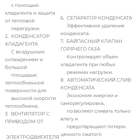
с помощью
хладагента и защита
6. СЕПАРАТОР КОНДЕНСАТА
от тепловой
Эффективное удаление
перегрузки.
конденсата.
2. КОНДЕНСАТОР
7. БАЙПАСНЫЙ КЛАПАН
ХЛАДАГЕНТА
ГОРЯЧЕГО ГАЗА
С воздушным
Контролирует объем
охлаждением и
хладагента при любых
большой
режимах нагрузки.
площадью
8. АВТОМАТИЧЕСКИЙ СЛИВ
теплообменной
КОНДЕНСАТА
поверхности для
Экономия энергии и
высокой скорости
саморегулировка,
теплообмена.
позволяют сливать только
3. ВЕНТИЛЯТОР С
влагу и
ПРИВОДОМ ОТ
предотвращают потерю
ценного сжатого
ЭЛЕКТРОДВИГАТЕЛЯ