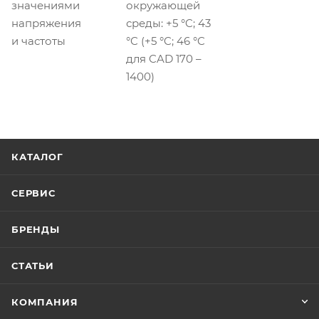
значениями
окружающей
напряжения
среды: +5 °C; 43
и частоты
°C (+5 °C; 46 °C
для CAD 170 –
1400)
КАТАЛОГ
СЕРВИС
БРЕНДЫ
СТАТЬИ
КОМПАНИЯ