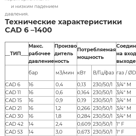
и низким падением
давления.
Технические характеристики
CAD 6 –1400
Макс.
Произво
Соедин
Потребляемая
__ТИП___
рабочее
ди
тель
на вход
мощность
давление
ность
выходе
бар
м3/мин
кВт
В/Гц/фаз
газ / Ø
CAD 6
16
0,4
0,13
230/50/1
3/4" M
CAD 11
16
0,6
0,164
230/50/1
3/4" M
CAD 15
16
0,9
0,19
230/50/1
3/4" M
CAD 21
16
1,2
0,266
230/50/1
3/4" M
CAD 30
16
1,8
0,284
230/50/1
3/4" M
CAD 42
14
2,4
0,609
230/50/1
1" F
CAD 53
14
3,0
0,673
230/50/1
1" F