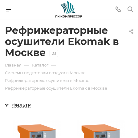
Рефрижераторные
осушители Ekomak в
Москве
23
—
—
Главная
Каталог
—
Системы подготовки воздуха в Москве
—
Рефрижераторные осушители в Москве
Рефрижераторные осушители Ekomak в Москве
ФИЛЬТР