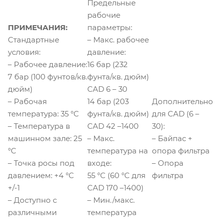
Предельные
рабочие
ПРИМЕЧАНИЯ:
параметры:
Стандартные
– Макс. рабочее
условия:
давление:
– Рабочее давление:
16 бар (232
7 бар (100 фунтов/кв.
фунта/кв. дюйм)
дюйм)
CAD 6 – 30
– Рабочая
14 бар (203
Дополнительно
температура: 35 °C
фунта/кв. дюйм)
для CAD (6 –
– Температура в
CAD 42 –1400
30):
машинном зале: 25
– Макс.
– Байпас +
°C
температура на
опора фильтра
– Точка росы под
входе:
– Опора
давлением: +4 °C
55 °C (60 °C для
фильтра
+/-1
CAD 170 –1400)
– Доступно с
– Мин./макс.
различными
температура