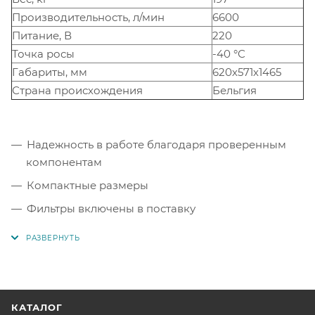
Производительность, л/мин
6600
Питание, В
220
Точка росы
-40 °С
Габариты, мм
620х571х1465
Страна происхождения
Бельгия
Надежность в работе благодаря проверенным
компонентам
Компактные размеры
Фильтры включены в поставку
Конструкция опорной рамы позволяет легко
транспортировать осушитель
Эффективный глушитель со встроенным
предохранительным клапаном
КАТАЛОГ
Контроль точки росы (опционально)