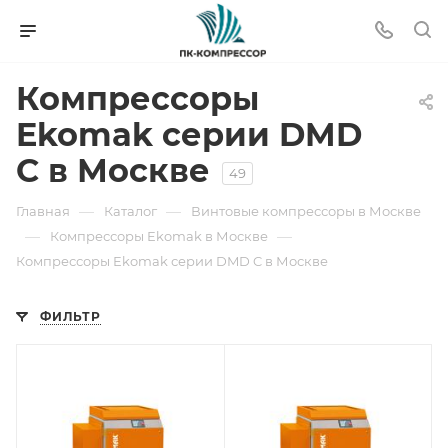
Компрессоры
Ekomak серии DMD
C в Москве
49
—
—
Главная
Каталог
Винтовые компрессоры в Москве
—
—
Компрессоры Ekomak в Москве
Компрессоры Ekomak серии DMD C в Москве
ФИЛЬТР