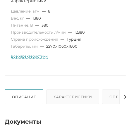
Характеристики
Давление, атм
—
8
Вес, кг
—
1380
Питание, В
—
380
Производительность, л/мин
—
12380
Страна происхождения
—
Турция
Габариты, мм
—
2270х1060х1600
Все характеристики
ОПИСАНИЕ
ХАРАКТЕРИСТИКИ
ОПЛАТА
Документы