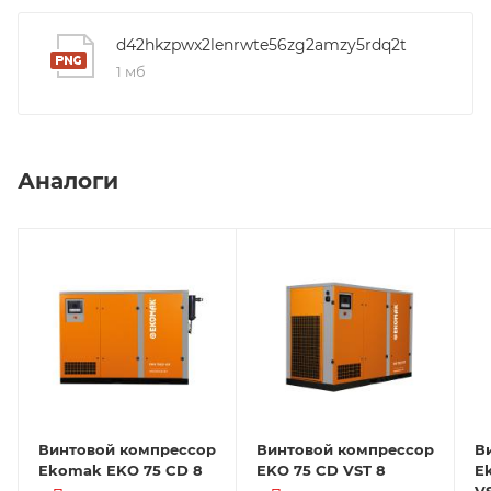
d42hkzpwx2lenrwte56zg2amzy5rdq2t
1 мб
Аналоги
Винтовой компрессор
Винтовой компрессор
В
Ekomak EKO 75 CD 8
EKO 75 CD VST 8
E
V