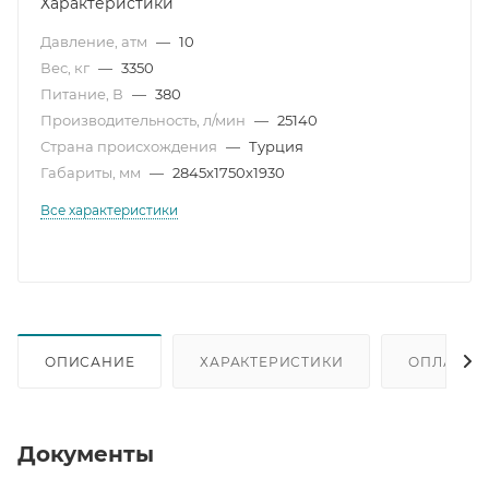
Характеристики
Давление, атм
—
10
Вес, кг
—
3350
Питание, В
—
380
Производительность, л/мин
—
25140
Страна происхождения
—
Турция
Габариты, мм
—
2845х1750х1930
Все характеристики
ОПИСАНИЕ
ХАРАКТЕРИСТИКИ
ОПЛАТА
Документы