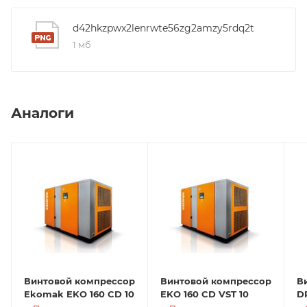
d42hkzpwx2lenrwte56zg2amzy5rdq2t
1 мб
Аналоги
Винтовой компрессор
Винтовой компрессор
В
Ekomak EKO 160 CD 10
EKO 160 CD VST 10
D