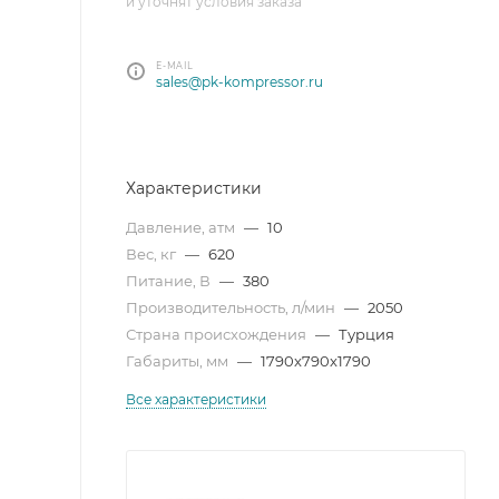
и уточнят условия заказа
E-MAIL
sales@pk-kompressor.ru
Характеристики
Давление, атм
—
10
Вес, кг
—
620
Питание, В
—
380
Производительность, л/мин
—
2050
Страна происхождения
—
Турция
Габариты, мм
—
1790x790x1790
Все характеристики