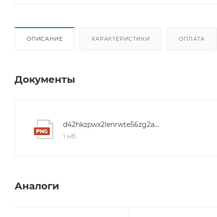
ОПИСАНИЕ
ХАРАКТЕРИСТИКИ
ОПЛАТА
Документы
d42hkzpwx2lenrwte56zg2amzy5rdq2t
1 мб
Аналоги