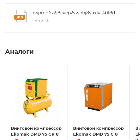
iwpmg6z2j8cvep2vwnbj8yax1vt40f8d
144,3 кб
Аналоги
Винтовой компрессор
Винтовой компрессор
В
Ekomak DMD 75 CR 8
Ekomak DMD 75 C 8
E
8