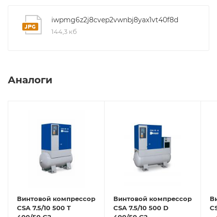
iwpmg6z2j8cvep2vwnbj8yax1vt40f8d
144,3 кб
Аналоги
Винтовой компрессор
Винтовой компрессор
В
CSA 7.5/10 500 T
CSA 7.5/10 500 D
CS
400/50 G2
400/50 G2