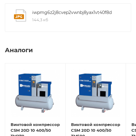
iwpmg6z2j8cvep2vwnbj8yax1vt40f8d
144,3 кб
Аналоги
Винтовой компрессор
Винтовой компрессор
В
CSM 20D 10 400/50
CSM 20D 10 400/50
C
TM270
TM500
T