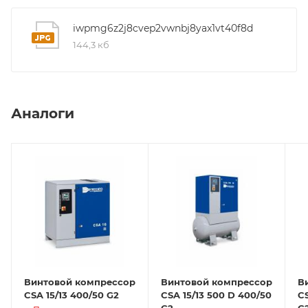
iwpmg6z2j8cvep2vwnbj8yax1vt40f8d
144,3 кб
Аналоги
Винтовой компрессор
Винтовой компрессор
В
CSA 15/13 400/50 G2
CSA 15/13 500 D 400/50
CS
G2
G