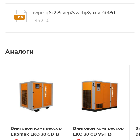
iwpmg6z2j8cvep2vwnbj8yax1vt40f8d
144,3 кб
Аналоги
Винтовой компрессор
Винтовой компрессор
В
Ekomak EKO 30 CD 13
EKO 30 CD VST 13
D