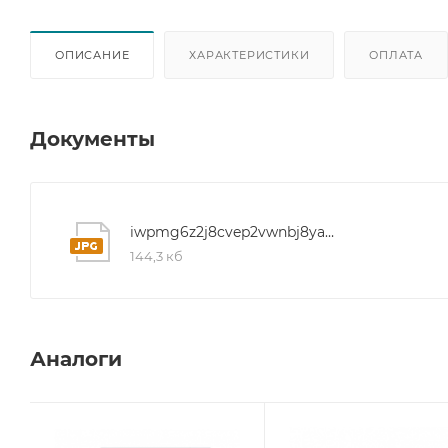
ОПИСАНИЕ
ХАРАКТЕРИСТИКИ
ОПЛАТА
Документы
iwpmg6z2j8cvep2vwnbj8yax1vt40f8d
144,3 кб
Аналоги