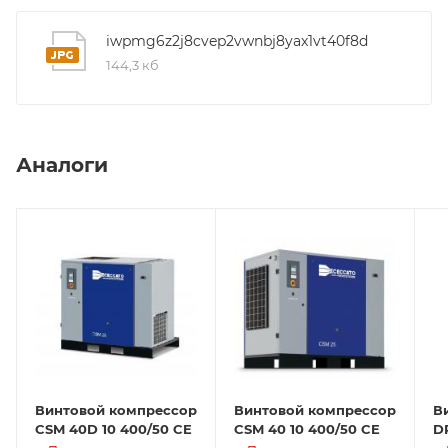
iwpmg6z2j8cvep2vwnbj8yax1vt40f8d
144,3 кб
Аналоги
Винтовой компрессор
Винтовой компрессор
В
CSM 40D 10 400/50 CE
CSM 40 10 400/50 CE
D