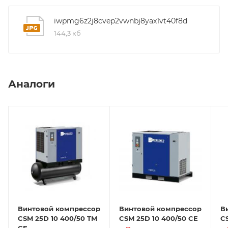
iwpmg6z2j8cvep2vwnbj8yax1vt40f8d
144,3 кб
Аналоги
Винтовой компрессор
Винтовой компрессор
В
CSM 25D 10 400/50 TM
CSM 25D 10 400/50 CE
C
CE