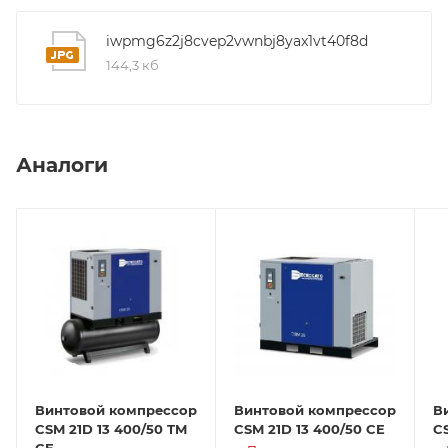
iwpmg6z2j8cvep2vwnbj8yax1vt40f8d
144,3 кб
Аналоги
Винтовой компрессор
Винтовой компрессор
В
CSM 21D 13 400/50 TM
CSM 21D 13 400/50 CE
CS
CE