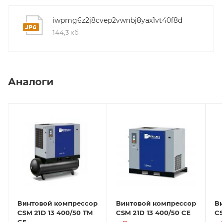
iwpmg6z2j8cvep2vwnbj8yax1vt40f8d
144,3 кб
Аналоги
Винтовой компрессор
Винтовой компрессор
В
CSM 21D 13 400/50 TM
CSM 21D 13 400/50 CE
CS
CE