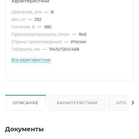
Характеристики
Давление, атм
—
8
Вес, кг
—
292
Питание, В
—
380
Производительность, л/мин
—
846
Страна происхождения
—
Италия
Габариты, мм
—
1945x720x1468
Все характеристики
ОПИСАНИЕ
ХАРАКТЕРИСТИКИ
ОПЛАТА
Документы