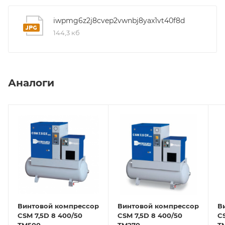
iwpmg6z2j8cvep2vwnbj8yax1vt40f8d
144,3 кб
Аналоги
Винтовой компрессор
Винтовой компрессор
В
CSM 7,5D 8 400/50
CSM 7,5D 8 400/50
CS
TM500
TM270
T