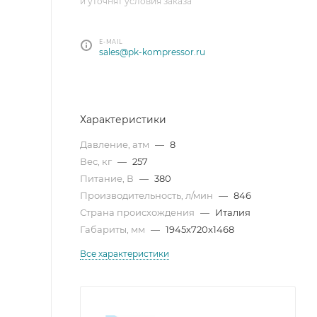
и уточнят условия заказа
E-MAIL
sales@pk-kompressor.ru
Характеристики
Давление, атм
—
8
Вес, кг
—
257
Питание, В
—
380
Производительность, л/мин
—
846
Страна происхождения
—
Италия
Габариты, мм
—
1945x720x1468
Все характеристики