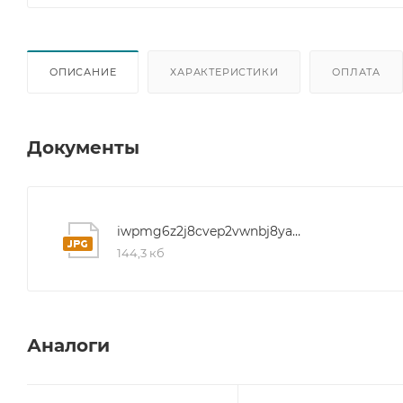
ОПИСАНИЕ
ХАРАКТЕРИСТИКИ
ОПЛАТА
Документы
iwpmg6z2j8cvep2vwnbj8yax1vt40f8d
144,3 кб
Аналоги