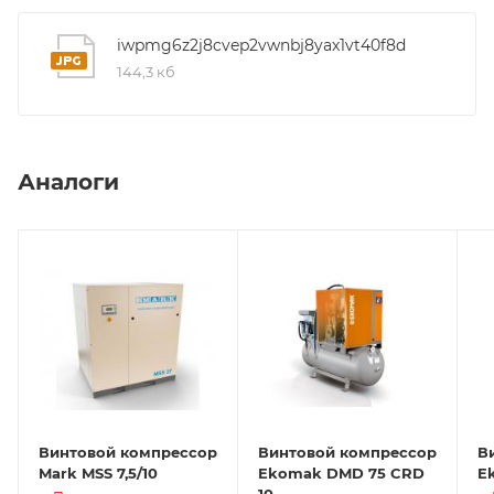
iwpmg6z2j8cvep2vwnbj8yax1vt40f8d
144,3 кб
Аналоги
Винтовой компрессор
Винтовой компрессор
В
Mark MSS 7,5/10
Ekomak DMD 75 CRD
E
10