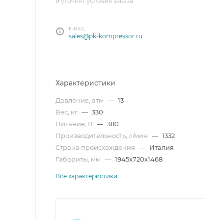
и уточнят условия заказа
E-MAIL
sales@pk-kompressor.ru
Характеристики
Давление, атм
—
13
Вес, кг
—
330
Питание, В
—
380
Производительность, л/мин
—
1332
Страна происхождения
—
Италия
Габариты, мм
—
1945x720x1468
Все характеристики