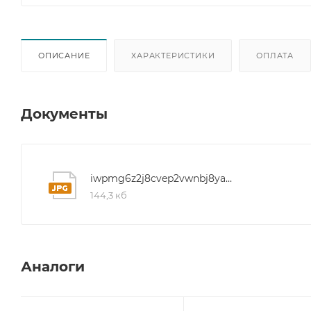
ОПИСАНИЕ
ХАРАКТЕРИСТИКИ
ОПЛАТА
Документы
iwpmg6z2j8cvep2vwnbj8yax1vt40f8d
144,3 кб
Аналоги