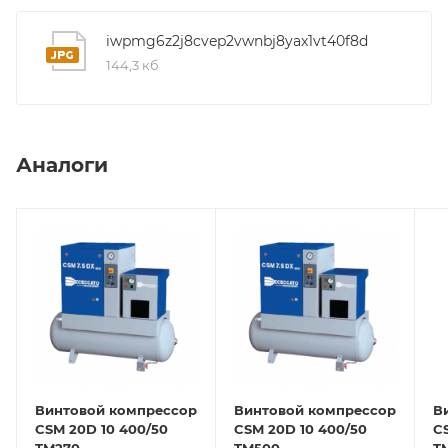
iwpmg6z2j8cvep2vwnbj8yax1vt40f8d
144,3 кб
Аналоги
Винтовой компрессор
Винтовой компрессор
В
CSM 20D 10 400/50
CSM 20D 10 400/50
C
TM270
TM500
T