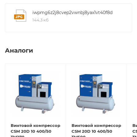
iwpmg6z2j8cvep2vwnbj8yax1vt40f8d
144,3 кб
Аналоги
Винтовой компрессор
Винтовой компрессор
В
CSM 20D 10 400/50
CSM 20D 10 400/50
C
TM270
TM500
T