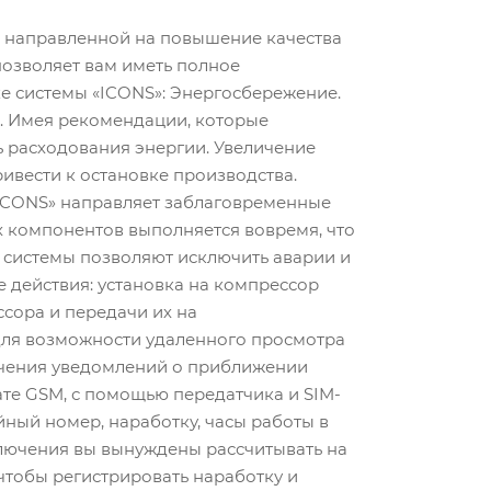
 направленной на повышение качества
озволяет вам иметь полное
ке системы «ICONS»: Энергосбережение.
я. Имея рекомендации, которые
ь расходования энергии. Увеличение
ивести к остановке производства.
«ICONS» направляет заблаговременные
х компонентов выполняется вовремя, что
системы позволяют исключить аварии и
 действия: установка на компрессор
сора и передачи их на
 для возможности удаленного просмотра
учения уведомлений о приближении
те GSM, с помощью передатчика и SIM-
йный номер, наработку, часы работы в
ключения вы вынуждены рассчитывать на
чтобы регистрировать наработку и