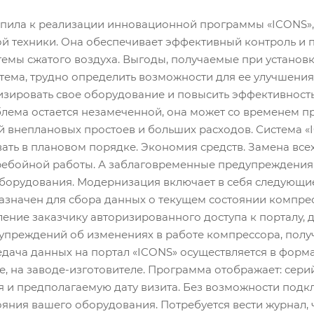
ила к реализации инновационной программы «ICONS»,
 техники. Она обеспечивает эффективный контроль и п
темы сжатого воздуха. Выгоды, получаемые при установ
истема, трудно определить возможности для ее улучшени
изировать свое оборудование и повысить эффективност
лема остается незамеченной, она может со временем пр
й внеплановых простоев и больших расходов. Система 
ать в плановом порядке. Экономия средств. Замена все
ребойной работы. А заблаговременные предупреждения 
орудования. Модернизация включает в себя следующие
значен для сбора данных о текущем состоянии компрес
ение заказчику авторизированного доступа к порталу,
дупреждений об изменениях в работе компрессора, пол
дача данных на портал «ICONS» осуществляется в форма
ее, на заводе-изготовителе. Программа отображает: сери
ия и предполагаемую дату визита. Без возможности под
яния вашего оборудования. Потребуется вести журнал, 