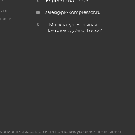
+7 (495) 260-13-05
латы
sales@pk-kompressor.ru
тавки
г. Москва, ул. Большая
Почтовая, д. 36 ст.1 оф.22
мационный характер и ни при каких условиях не является