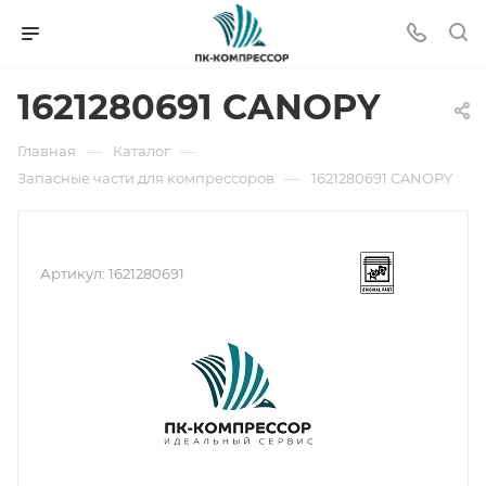
1621280691 CANOPY
—
—
Главная
Каталог
—
Запасные части для компрессоров
1621280691 CANOPY
Артикул:
1621280691