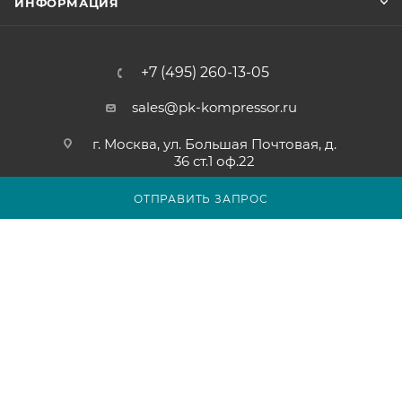
ИНФОРМАЦИЯ
+7 (495) 260-13-05
sales@pk-kompressor.ru
г. Москва, ул. Большая Почтовая, д.
36 ст.1 оф.22
ОТПРАВИТЬ ЗАПРОС
2007 - 2026 © ООО «ПК-КОМПРЕССОР»
Обращаем ваше внимание на то, что вся представленная на
сайте pk-kompressor.ru информация носит исключительно
информационный характер и ни при каких условиях не
является публичной офертой определяемой положениями
Статьи 437(2) Гражданского кодекса Российской Федерации.