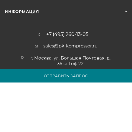
ИНФОРМАЦИЯ
+7 (495) 260-13-05
sales@pk-kompressor.ru
г. Москва, ул. Большая Почтовая, д.
36 ст.1 оф.22
ОТПРАВИТЬ ЗАПРОС
2007 - 2026 © ООО «ПК-КОМПРЕССОР»
Обращаем ваше внимание на то, что вся представленная на
сайте pk-kompressor.ru информация носит исключительно
информационный характер и ни при каких условиях не