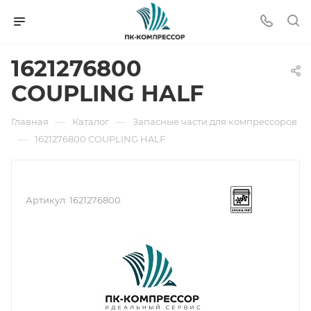
1621276800
COUPLING HALF
—
—
Главная
Каталог
Запасные части для компрессоров
—
1621276800 COUPLING HALF
Артикул:
1621276800