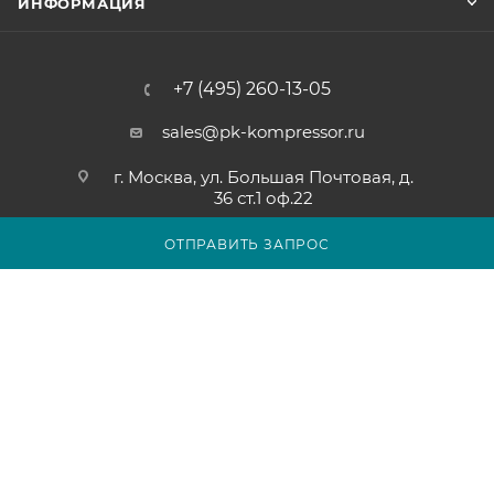
ИНФОРМАЦИЯ
+7 (495) 260-13-05
sales@pk-kompressor.ru
г. Москва, ул. Большая Почтовая, д.
36 ст.1 оф.22
ОТПРАВИТЬ ЗАПРОС
2007 - 2026 © ООО «ПК-КОМПРЕССОР»
Обращаем ваше внимание на то, что вся представленная на
сайте pk-kompressor.ru информация носит исключительно
информационный характер и ни при каких условиях не
является публичной офертой определяемой положениями
Статьи 437(2) Гражданского кодекса Российской Федерации.