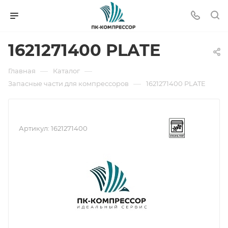
1621271400 PLATE
—
—
Главная
Каталог
—
Запасные части для компрессоров
1621271400 PLATE
Артикул:
1621271400