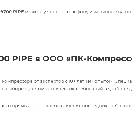
69700 PIPE
можете узнать по телефону или пишите на по
700 PIPE в ООО «ПК-Компресс
компрессора от экспертов с 10+ летнем опытом. Специ
в выборе с учетом технических требований в удобное д
лько прямые поставки без лишних посредников. С нами
ь 0017231275 CABLE Кабель с доставкой со склада в Мос