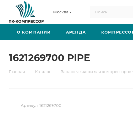
Москва
О КОМПАНИИ
АРЕНДА
КОМПРЕССО
1621269700 PIPE
—
—
Главная
Каталог
Запасные части для компрессоров
Артикул:
1621269700