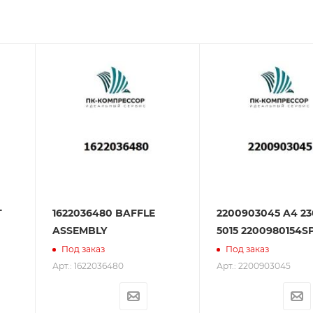
зования оборудования. ООО «ПК-Компрессор» - надежны
 зарекомендовали себя как ответственного и надежного
T
1622036480 BAFFLE
2200903045 A4 23
ASSEMBLY
5015 2200980154S
Под заказ
Под заказ
Арт.: 1622036480
Арт.: 2200903045