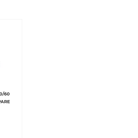
й
 партнера
0/60
PARE