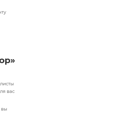
чту
ор»
алисты
ля вас
 вы
кве,