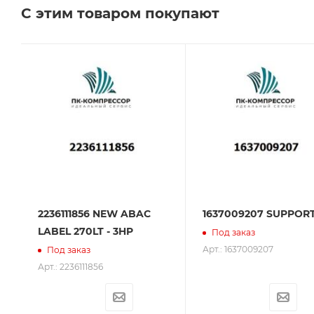
С этим товаром покупают
Сервисное обслуживание на всех этапах исполь
поставщик. Мы работаем на рынке более 14 лет и
2236111856 NEW ABAC
1637009207 SUPPOR
LABEL 270LT - 3HP
Под заказ
Арт.: 1637009207
Под заказ
Арт.: 2236111856