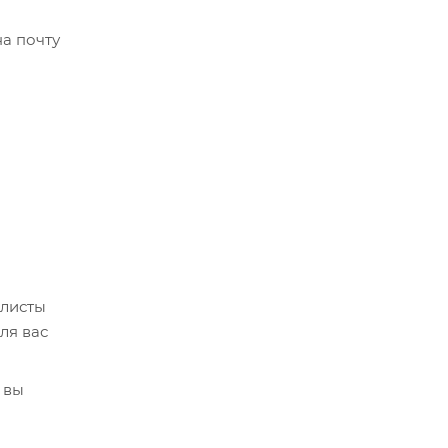
а почту
алисты
ля вас
 вы
кве,