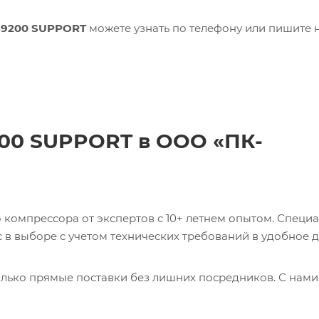
69200 SUPPORT
можете узнать по телефону или пишите н
200 SUPPORT в ООО «ПК-
компрессора от экспертов с 10+ летнем опытом. Специ
в выборе с учетом технических требований в удобное д
лько прямые поставки без лишних посредников. С нами
ь 0017231275 CABLE Кабель с доставкой со склада в Мос