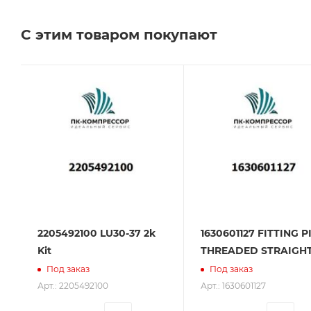
Челябинске, Самаре и Тольятти.
С этим товаром покупают
Сервисное обслуживание на всех этапах исполь
поставщик. Мы работаем на рынке более 14 лет и
2205492100 LU30-37 2k
1630601127 FITTING P
Kit
THREADED STRAIGH
Под заказ
Под заказ
Арт.: 2205492100
Арт.: 1630601127