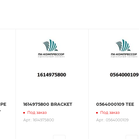
зования оборудования. ООО «ПК-Компрессор» - надежны
 зарекомендовали себя как ответственного и надежного
IPE
1614975800 BRACKET
0564000109 TEE
T
Под заказ
Под заказ
Арт.: 1614975800
Арт.: 0564000109