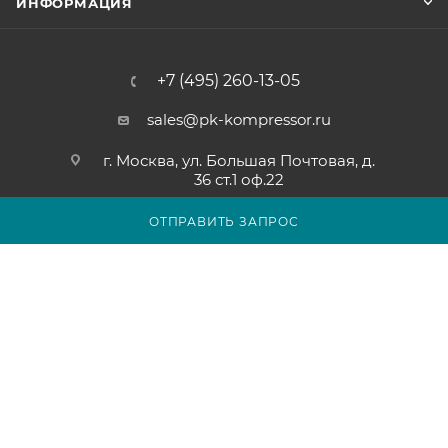
ИНФОРМАЦИЯ
+7 (495) 260-13-05
sales@pk-kompressor.ru
г. Москва, ул. Большая Почтовая, д.
36 ст.1 оф.22
ОТПРАВИТЬ ЗАПРОС
2007 - 2026 © ООО «ПК-КОМПРЕССОР»
Обращаем ваше внимание на то, что вся представленная на
сайте pk-kompressor.ru информация носит исключительно
информационный характер и ни при каких условиях не
является публичной офертой определяемой положениями
Статьи 437(2) Гражданского кодекса Российской Федерации.