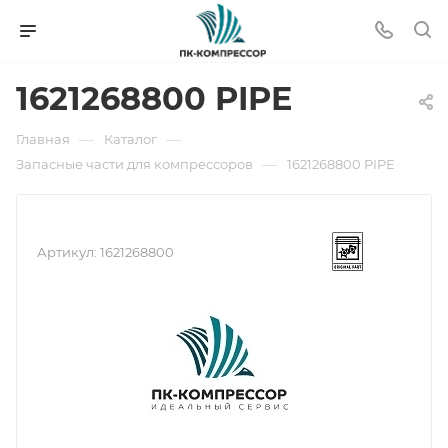
1621268800 PIPE
—
—
Главная
Каталог
—
Запасные части для компрессоров
1621268800 PIPE
Артикул:
1621268800