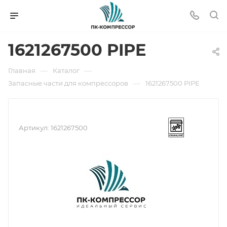
1621267500 PIPE
—
—
Главная
Каталог
—
Запасные части для компрессоров
1621267500 PIPE
Артикул:
1621267500