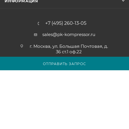
ИНФОРМАЦИЯ
+7 (495) 260-13-05
sales@pk-kompressor.ru
г. Москва, ул. Большая Почтовая, д.
36 ст.1 оф.22
ОТПРАВИТЬ ЗАПРОС
2007 - 2026 © ООО «ПК-КОМПРЕССОР»
Обращаем ваше внимание на то, что вся представленная на
сайте pk-kompressor.ru информация носит исключительно
информационный характер и ни при каких условиях не
является публичной офертой определяемой положениями
Статьи 437(2) Гражданского кодекса Российской Федерации.