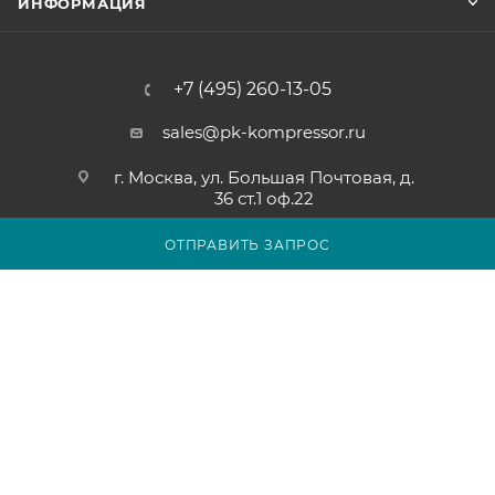
ИНФОРМАЦИЯ
+7 (495) 260-13-05
sales@pk-kompressor.ru
г. Москва, ул. Большая Почтовая, д.
36 ст.1 оф.22
ОТПРАВИТЬ ЗАПРОС
2007 - 2026 © ООО «ПК-КОМПРЕССОР»
Обращаем ваше внимание на то, что вся представленная на
сайте pk-kompressor.ru информация носит исключительно
информационный характер и ни при каких условиях не
является публичной офертой определяемой положениями
Статьи 437(2) Гражданского кодекса Российской Федерации.