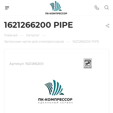
1621266200 PIPE
—
—
Главная
Каталог
—
Запасные части для компрессоров
1621266200 PIPE
Артикул:
1621266200