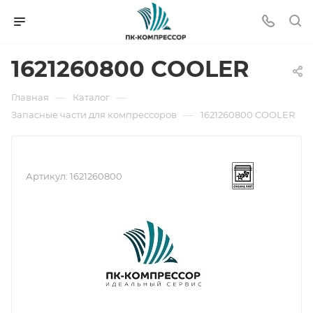
1621260800 COOLER
—
—
Главная
Каталог
—
Запасные части для компрессоров
1621260800 COOLER
Артикул:
1621260800