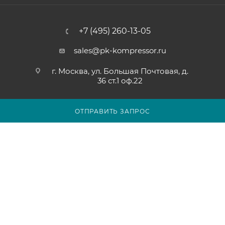
+7 (495) 260-13-05
sales@pk-kompressor.ru
г. Москва, ул. Большая Почтовая, д.
36 ст.1 оф.22
ОТПРАВИТЬ ЗАПРОС
2007 - 2026 © ООО «ПК-КОМПРЕССОР»
Обращаем ваше внимание на то, что вся представленная на
сайте pk-kompressor.ru информация носит исключительно
информационный характер и ни при каких условиях не
является публичной офертой определяемой положениями
Статьи 437(2) Гражданского кодекса Российской Федерации.