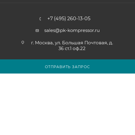
+7 (495) 260-13-05
sales@pk-kompressor.ru
г. Москва, ул. Большая Почтовая, д.
36 ст.1 оф.22
ОТПРАВИТЬ ЗАПРОС
2007 - 2026 © ООО «ПК-КОМПРЕССОР»
Обращаем ваше внимание на то, что вся представленная на
сайте pk-kompressor.ru информация носит исключительно
информационный характер и ни при каких условиях не
является публичной офертой определяемой положениями
Статьи 437(2) Гражданского кодекса Российской Федерации.