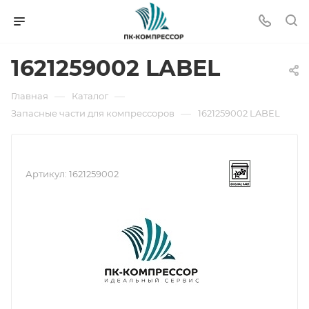
1621259002 LABEL
—
—
Главная
Каталог
—
Запасные части для компрессоров
1621259002 LABEL
Артикул:
1621259002