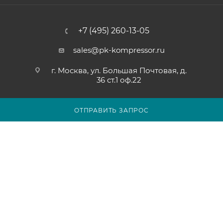
+7 (495) 260-13-05
sales@pk-kompressor.ru
г. Москва, ул. Большая Почтовая, д.
36 ст.1 оф.22
ОТПРАВИТЬ ЗАПРОС
2007 - 2026 © ООО «ПК-КОМПРЕССОР»
Обращаем ваше внимание на то, что вся представленная на
сайте pk-kompressor.ru информация носит исключительно
информационный характер и ни при каких условиях не
является публичной офертой определяемой положениями
Статьи 437(2) Гражданского кодекса Российской Федерации.