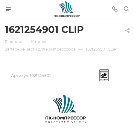
1621254901 CLIP
—
—
Главная
Каталог
—
Запасные части для компрессоров
1621254901 CLIP
Артикул:
1621254901