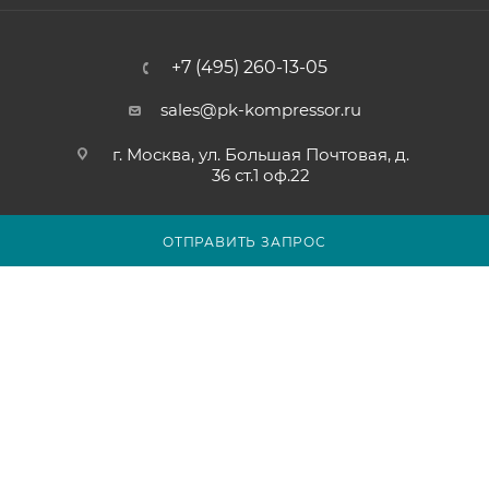
+7 (495) 260-13-05
sales@pk-kompressor.ru
г. Москва, ул. Большая Почтовая, д.
36 ст.1 оф.22
ОТПРАВИТЬ ЗАПРОС
2007 - 2026 © ООО «ПК-КОМПРЕССОР»
Обращаем ваше внимание на то, что вся представленная на
сайте pk-kompressor.ru информация носит исключительно
информационный характер и ни при каких условиях не
является публичной офертой определяемой положениями
Статьи 437(2) Гражданского кодекса Российской Федерации.