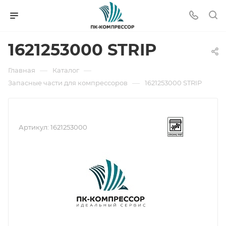
1621253000 STRIP
—
—
Главная
Каталог
—
Запасные части для компрессоров
1621253000 STRIP
Артикул:
1621253000