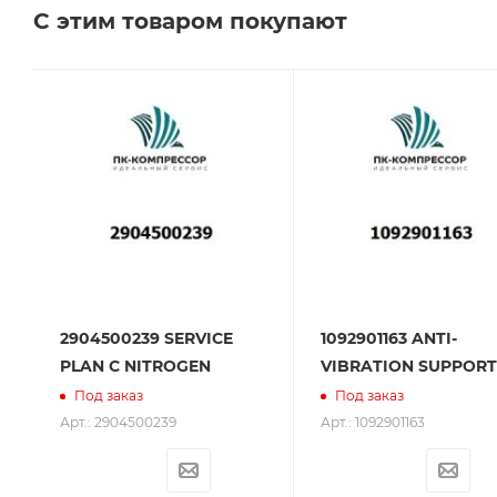
С этим товаром покупают
Сервисное обслуживание на всех этапах исполь
поставщик. Мы работаем на рынке более 14 лет и
2904500239 SERVICE
1092901163 ANTI-
PLAN C NITROGEN
VIBRATION SUPPORT
Под заказ
Под заказ
Арт.: 2904500239
Арт.: 1092901163