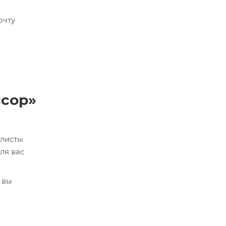
очту
ссор»
алисты
ля вас
 вы
кве,