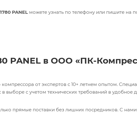
51780 PANEL
можете узнать по телефону или пишите на п
780 PANEL в ООО «ПК-Компре
компрессора от экспертов с 10+ летнем опытом. Специ
в выборе с учетом технических требований в удобное д
лько прямые поставки без лишних посредников. С нами
ь 0017231275 CABLE Кабель с доставкой со склада в Мос