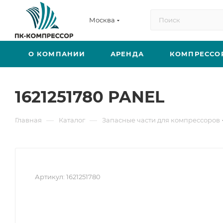
Москва
О КОМПАНИИ
АРЕНДА
КОМПРЕССО
1621251780 PANEL
—
—
Главная
Каталог
Запасные части для компрессоров
Артикул:
1621251780