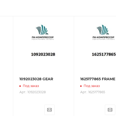
зования оборудования. ООО «ПК-Компрессор» - надежны
 зарекомендовали себя как ответственного и надежного
1092023028 GEAR
1625177865 FRAME
Под заказ
Под заказ
Арт.: 1092023028
Арт.: 1625177865