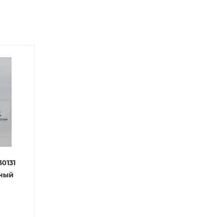
й
 партнера
30131
яный