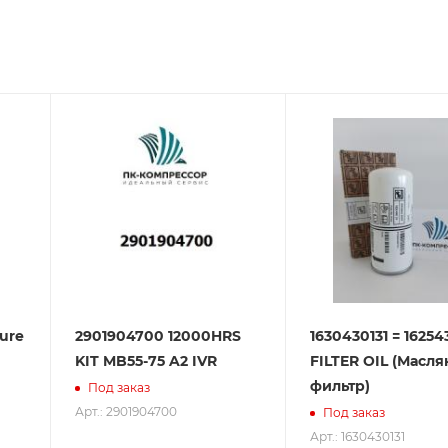
зования оборудования. ООО «ПК-Компрессор» - надежны
 зарекомендовали себя как ответственного и надежного
ure
2901904700 12000HRS
1630430131 = 16254
KIT MB55-75 A2 IVR
FILTER OIL (Масл
фильтр)
Под заказ
Арт.: 2901904700
Под заказ
Арт.: 1630430131