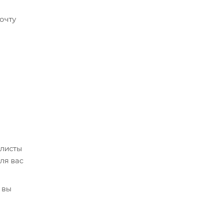
очту
алисты
ля вас
 вы
кве,