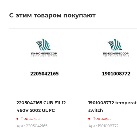
Челябинске, Самаре и Тольятти.
С этим товаром покупают
Сервисное обслуживание на всех этапах исполь
поставщик. Мы работаем на рынке более 14 лет и
2205042165 CUB E11-12
1901008772 temperat
460V 5002 UL FC
switch
Под заказ
Под заказ
Арт.: 2205042165
Арт.: 1901008772