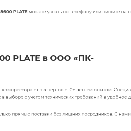
48600 PLATE
можете узнать по телефону или пишите на п
600 PLATE в ООО «ПК-
компрессора от экспертов с 10+ летнем опытом. Специ
в выборе с учетом технических требований в удобное д
лько прямые поставки без лишних посредников. С нами
ь 0017231275 CABLE Кабель с доставкой со склада в Мос