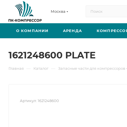
Москва
О КОМПАНИИ
АРЕНДА
КОМПРЕССО
1621248600 PLATE
—
—
Главная
Каталог
Запасные части для компрессоров
Артикул:
1621248600