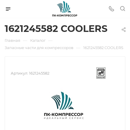
1621245582 COOLERS
—
—
Главная
Каталог
—
Запасные части для компрессоров
1621245582 COOLERS
Артикул:
1621245582