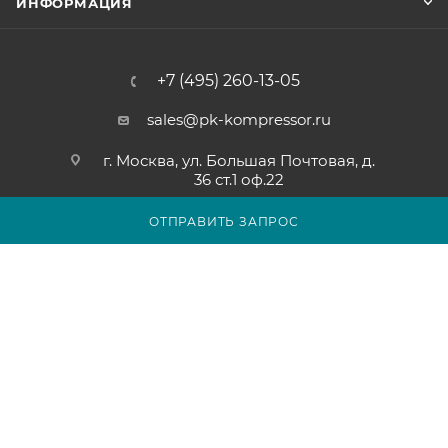
ИНФОРМАЦИЯ
+7 (495) 260-13-05
sales@pk-kompressor.ru
г. Москва, ул. Большая Почтовая, д.
36 ст.1 оф.22
ОТПРАВИТЬ ЗАПРОС
2007 - 2026 © ООО «ПК-КОМПРЕССОР»
Обращаем ваше внимание на то, что вся представленная на
сайте pk-kompressor.ru информация носит исключительно
информационный характер и ни при каких условиях не
является публичной офертой определяемой положениями
Статьи 437(2) Гражданского кодекса Российской Федерации.