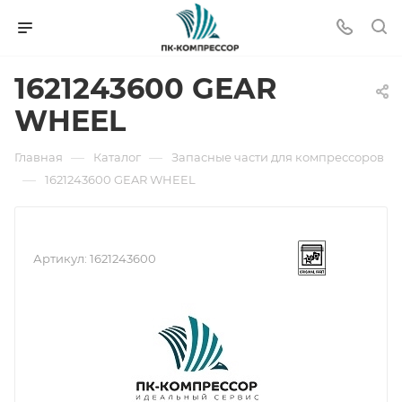
1621243600 GEAR
WHEEL
—
—
Главная
Каталог
Запасные части для компрессоров
—
1621243600 GEAR WHEEL
Артикул:
1621243600