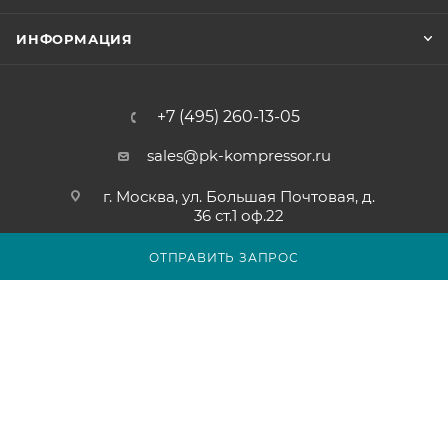
ИНФОРМАЦИЯ
+7 (495) 260-13-05
sales@pk-kompressor.ru
г. Москва, ул. Большая Почтовая, д.
36 ст.1 оф.22
ОТПРАВИТЬ ЗАПРОС
2007 - 2026 © ООО «ПК-КОМПРЕССОР»
Обращаем ваше внимание на то, что вся представленная на
сайте pk-kompressor.ru информация носит исключительно
информационный характер и ни при каких условиях не