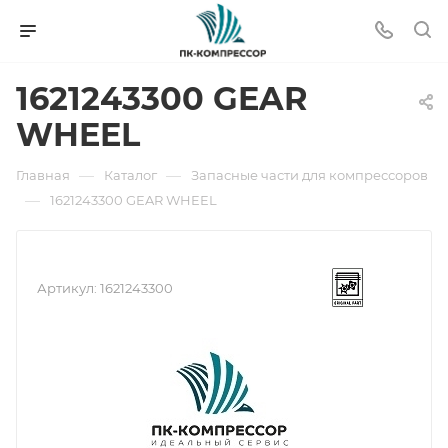
1621243300 GEAR
WHEEL
—
—
Главная
Каталог
Запасные части для компрессоров
—
1621243300 GEAR WHEEL
Артикул:
1621243300