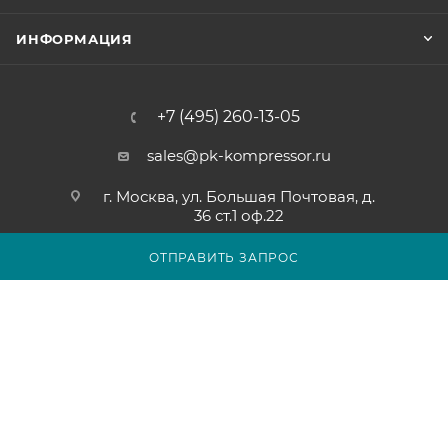
ИНФОРМАЦИЯ
+7 (495) 260-13-05
sales@pk-kompressor.ru
г. Москва, ул. Большая Почтовая, д.
36 ст.1 оф.22
ОТПРАВИТЬ ЗАПРОС
2007 - 2026 © ООО «ПК-КОМПРЕССОР»
Обращаем ваше внимание на то, что вся представленная на
сайте pk-kompressor.ru информация носит исключительно
информационный характер и ни при каких условиях не