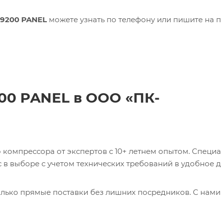
39200 PANEL
можете узнать по телефону или пишите на п
200 PANEL в ООО «ПК-
компрессора от экспертов с 10+ летнем опытом. Специ
в выборе с учетом технических требований в удобное д
лько прямые поставки без лишних посредников. С нами
ь 0017231275 CABLE Кабель с доставкой со склада в Мос