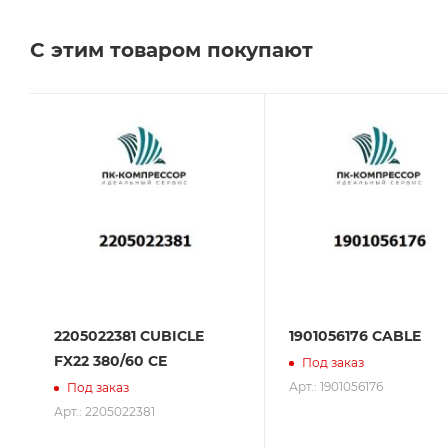
Челябинске, Самаре и Тольятти.
С этим товаром покупают
Сервисное обслуживание на всех этапах исполь
поставщик. Мы работаем на рынке более 14 лет и
2205022381 CUBICLE
1901056176 CABLE
FX22 380/60 CE
Под заказ
Арт.: 1901056176
Под заказ
Арт.: 2205022381