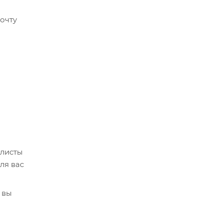
очту
алисты
ля вас
 вы
кве,