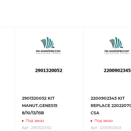
зования оборудования. ООО «ПК-Компрессор» - надежны
 зарекомендовали себя как ответственного и надежного
2901320052 KIT
2200902345 KIT
MANUT.GENES15
REPLACE 2202207
8/10/13/15B
CSA
Под заказ
Под заказ
Арт.: 2901320052
Арт.: 2200902345