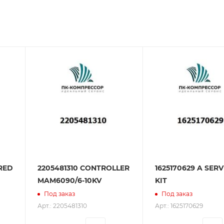
зования оборудования. ООО «ПК-Компрессор» - надежны
 зарекомендовали себя как ответственного и надежного
 RED
2205481310 CONTROLLER
1625170629 A SERV
MAM6090/6-10KV
KIT
Под заказ
Под заказ
Арт.: 2205481310
Арт.: 1625170629