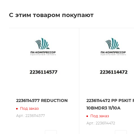
Челябинске, Самаре и Тольятти.
С этим товаром покупают
Сервисное обслуживание на всех этапах исполь
поставщик. Мы работаем на рынке более 14 лет и
2236114577 REDUCTION
2236114472 PP PSKIT
10BMDR3 11/10A
Под заказ
Арт.: 2236114577
Под заказ
Арт.: 2236114472