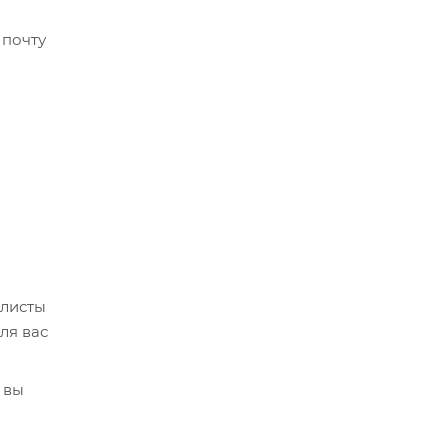
 почту
алисты
ля вас
 вы
кве,