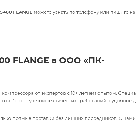
35400 FLANGE
можете узнать по телефону или пишите на
400 FLANGE в ООО «ПК-
компрессора от экспертов с 10+ летнем опытом. Специ
в выборе с учетом технических требований в удобное д
лько прямые поставки без лишних посредников. С нами
ь 0017231275 CABLE Кабель с доставкой со склада в Мос