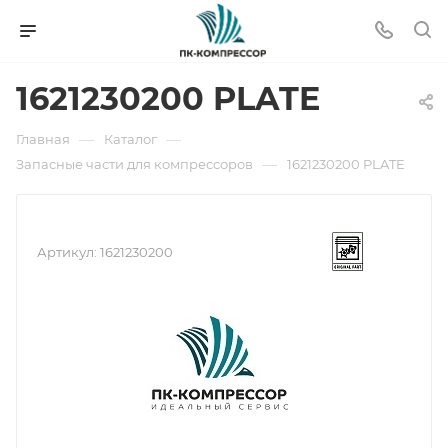
1621230200 PLATE
—
—
Главная
Каталог
—
Запасные части для компрессоров
1621230200 PLATE
Артикул:
1621230200