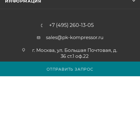
ИНФОРМАЦИЯ
+7 (495) 260-13-05
sales@pk-kompressor.ru
г. Москва, ул. Большая Почтовая, д.
36 ст.1 оф.22
ОТПРАВИТЬ ЗАПРОС
2007 - 2026 © ООО «ПК-КОМПРЕССОР»
Обращаем ваше внимание на то, что вся представленная на
сайте pk-kompressor.ru информация носит исключительно
информационный характер и ни при каких условиях не
является публичной офертой определяемой положениями
Статьи 437(2) Гражданского кодекса Российской Федерации.