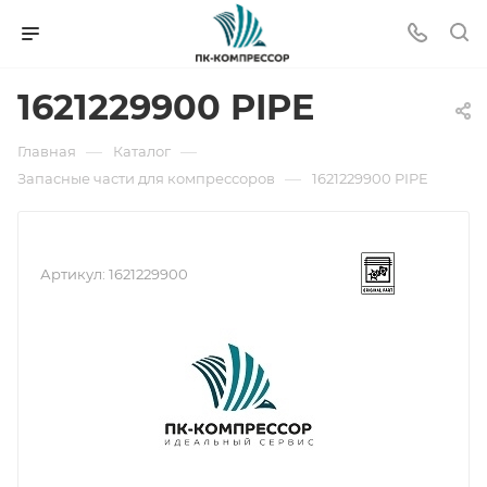
1621229900 PIPE
—
—
Главная
Каталог
—
Запасные части для компрессоров
1621229900 PIPE
Артикул:
1621229900