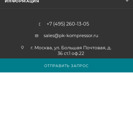
ИНФОРМАЦИЯ
+7 (495) 260-13-05
sales@pk-kompressor.ru
г. Москва, ул. Большая Почтовая, д.
36 ст.1 оф.22
ОТПРАВИТЬ ЗАПРОС
2007 - 2026 © ООО «ПК-КОМПРЕССОР»
Обращаем ваше внимание на то, что вся представленная на
сайте pk-kompressor.ru информация носит исключительно
информационный характер и ни при каких условиях не
является публичной офертой определяемой положениями
Статьи 437(2) Гражданского кодекса Российской Федерации.