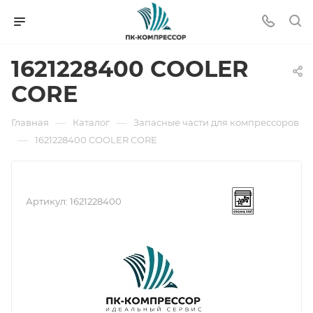
1621228400 COOLER
CORE
—
—
Главная
Каталог
Запасные части для компрессоров
—
1621228400 COOLER CORE
Артикул:
1621228400