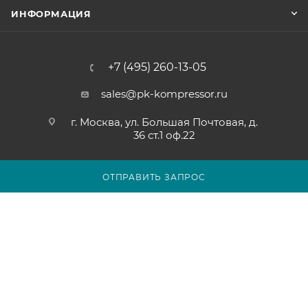
ИНФОРМАЦИЯ
+7 (495) 260-13-05
sales@pk-kompressor.ru
г. Москва, ул. Большая Почтовая, д.
36 ст.1 оф.22
ОТПРАВИТЬ ЗАПРОС
2007 - 2026 © ООО «ПК-КОМПРЕССОР»
Обращаем ваше внимание на то, что вся представленная на
сайте pk-kompressor.ru информация носит исключительно
информационный характер и ни при каких условиях не
является публичной офертой определяемой положениями