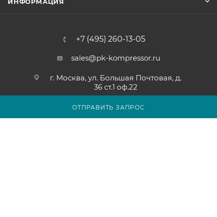
ИНФОРМАЦИЯ
+7 (495) 260-13-05
sales@pk-kompressor.ru
г. Москва, ул. Большая Почтовая, д.
36 ст.1 оф.22
ОТПРАВИТЬ ЗАПРОС
2007 - 2026 © ООО «ПК-КОМПРЕССОР»
Обращаем ваше внимание на то, что вся представленная на
сайте pk-kompressor.ru информация носит исключительно
информационный характер и ни при каких условиях не
является публичной офертой определяемой положениями
Статьи 437(2) Гражданского кодекса Российской Федерации.