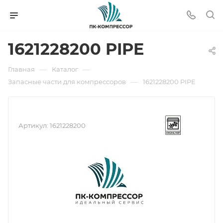
1621228200 PIPE
—
—
Главная
Каталог
—
Запасные части для компрессоров
1621228200 PIPE
Артикул:
1621228200